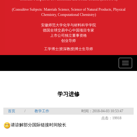
(Consultive Subjects: Materials Science, Science of Natural Products, Physical
Chemistry, Computational Chemistry)
安徽师范大学化学与材料科学学院
德国全球交易中心中国项目专家
上市公司独立董事资格
创业导师
工学博士|资深教授|博士生导师
Toggle
naviga
学习进修
首页
/
教学工作
时间：2018-04-03 10:53:47
点击：19918
请谅解部分国际链接时间较长