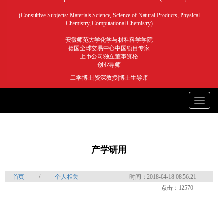
(Consultive Subjects: Materials Science, Science of Natural Products, Physical
Chemistry, Computational Chemistry)
安徽师范大学化学与材料科学学院
德国全球交易中心中国项目专家
上市公司独立董事资格
创业导师
工学博士|资深教授|博士生导师
Toggle
naviga
产学研用
首页
/
个人相关
时间：2018-04-18 08:56:21
点击：12570