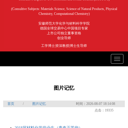
(Consultive Subjects: Materials Science, Science of Natural Products, Physical
Chemistry, Computational Chemistry)
安徽师范大学化学与材料科学学院
德国全球交易中心中国项目专家
上市公司独立董事资格
创业导师
工学博士|资深教授|博士生导师
Toggle
naviga
图片记忆
首页
/
图片记忆
时间：2026-08-07 18:14:08
点击：19335
2018届材料化学毕业生（青春正芳华）