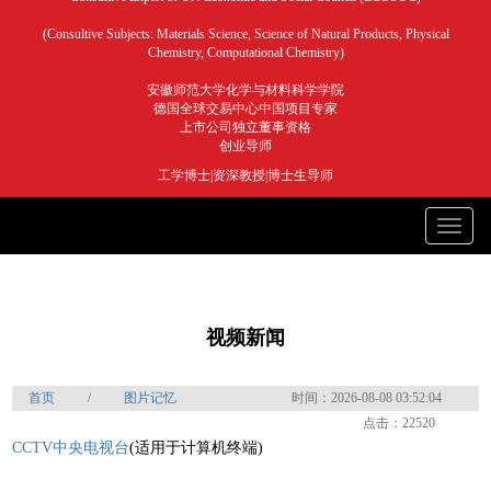
(Consultive Subjects: Materials Science, Science of Natural Products, Physical
Chemistry, Computational Chemistry)
安徽师范大学化学与材料科学学院
德国全球交易中心中国项目专家
上市公司独立董事资格
创业导师
工学博士|资深教授|博士生导师
Toggle
naviga
视频新闻
首页
/
图片记忆
时间：2026-08-08 03:52:04
点击：22520
CCTV中央电视台
(适用于计算机终端)