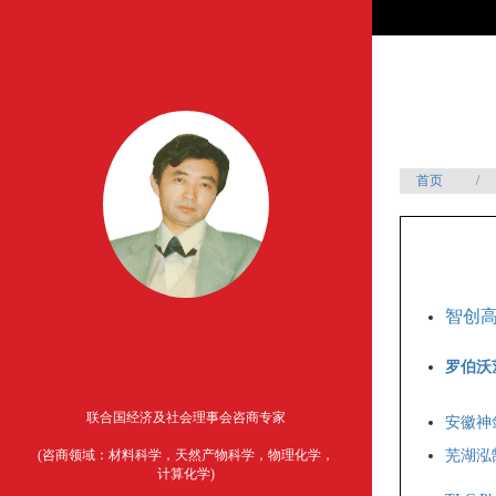
首页
/
智创
罗伯沃
联合国经济及社会理事会咨商专家
安徽神
(咨商领域：材料科学，天然产物科学，物理化学，
芜湖泓
计算化学)