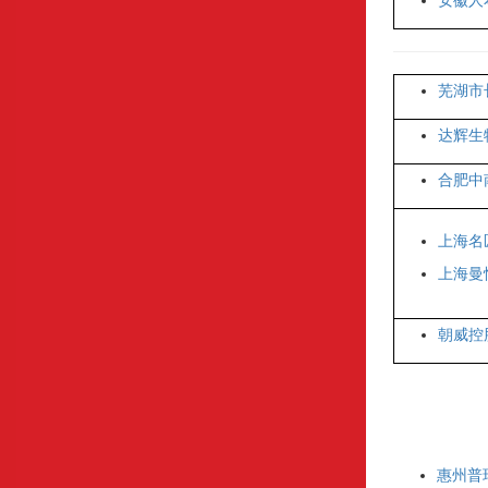
安徽人
芜湖市
达辉生
合肥中
上海名
上海曼
朝威控
惠州普