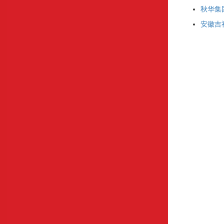
秋华集
安徽吉